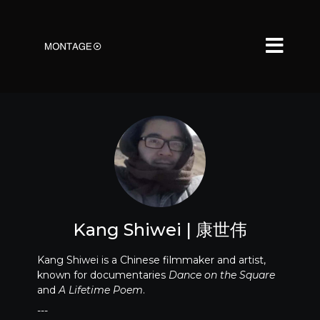
Kang Shiwei | 康世伟
Kang Shiwei is a Chinese filmmaker and artist,
known for documentaries
Dance on the Square
and
A Lifetime Poem
.
---